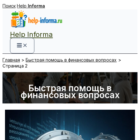
Перейти
Поиск
Help
Informa
к
содержимому
Help Informa
Главная
Быстрая помощь в финансовых вопросах
Страница 2
Быстрая помощь в
финансовых вопросах