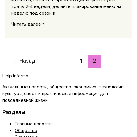
траты 2-4 недели, делайте планирование меню на
неделю под сезон и
Лайфхаки
Читать далее »
для
экономии
на
продуктах:
планирование
←
Назад
1
2
меню
и
Help Informa
список
покупок
Актуальные новости, общество, экономика, технологии,
на
культура, спорт и практическая информация для
неделю
повседневной жизни.
Разделы
Главные новости
Общество