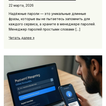
22 марта, 2026
Надёжные пароли — это уникальные длинные
фразы, которые вы не пытаетесь запомнить для
каждого сервиса, а храните в менеджере паролей.
Менеджер паролей простыми словами […]
Как
Читать далее »
выбрать
и
настроить
надежные
пароли
и
что
такое
менеджер
паролей
простыми
словами