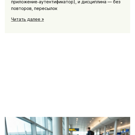
приложение‑аутентификатор), и дисциплина — без
повторов, пересылок
Как
Читать далее »
безопасно
хранить
пароли
с
менеджером
паролей
и
2fa,
избегая
частых
ошибок