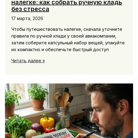
налегке: как собрать ручную кладь
без стресса
17 марта, 2026
Чтобы путешествовать налегке, сначала уточните
правила по ручной клади у своей авиакомпании,
затем соберите капсульный набор вещей, упакуйте
их компактно и обеспечьте быстрый доступ
Лайфхаки
Читать далее »
для
путешествий
налегке:
как
собрать
ручную
кладь
без
стресса