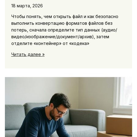
18 марта, 2026
Чтобы понять, чем открыть файл и как безопасно
выполнить конвертацию форматов файлов без
потерь, сначала определите тип данных (аудио/
видео/изображение/документ/архив), затем
отделите «контейнер» от «кодека»
Форматы
Читать далее »
файлов:
чем
открыть
и
как
конвертировать
без
потерь
—
справочник