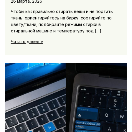
26 марта, 2026
Чтобы как правильно стирать вещи и не портить
ткань, ориентируйтесь на бирку, сортируйте по
цвету/ткани, подбирайте режимы стирки в
стиральной машине и температуру под […]
Как
Читать далее »
правильно
стирать
вещи:
таблица
температур
и
режимов
стирки
и
частые
ошибки