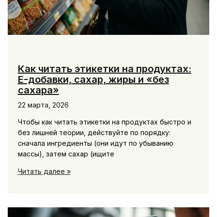
Как читать этикетки на продуктах:
E-добавки, сахар, жиры и «без
сахара»
22 марта, 2026
Чтобы как читать этикетки на продуктах быстро и
без лишней теории, действуйте по порядку:
сначала ингредиенты (они идут по убыванию
массы), затем сахар (ищите
Как
Читать далее »
читать
этикетки
на
продуктах: