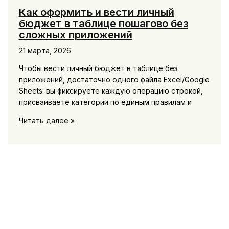
Как оформить и вести личный
бюджет в таблице пошагово без
сложных приложений
21 марта, 2026
Чтобы вести личный бюджет в таблице без
приложений, достаточно одного файла Excel/Google
Sheets: вы фиксируете каждую операцию строкой,
присваиваете категории по единым правилам и
Как
Читать далее »
оформить
и
вести
личный
бюджет
в
таблице
пошагово
без