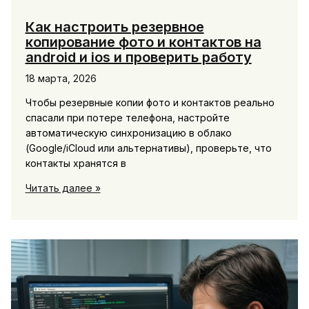
Как настроить резервное
копирование фото и контактов на
android и ios и проверить работу
18 марта, 2026
Чтобы резервные копии фото и контактов реально
спасали при потере телефона, настройте
автоматическую синхронизацию в облако
(Google/iCloud или альтернативы), проверьте, что
контакты хранятся в
Как
Читать далее »
настроить
резервное
копирование
фото
и
контактов
на
android