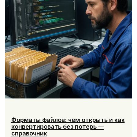
и
ios
и
проверить
работу
Форматы файлов: чем открыть и как
конвертировать без потерь —
справочник