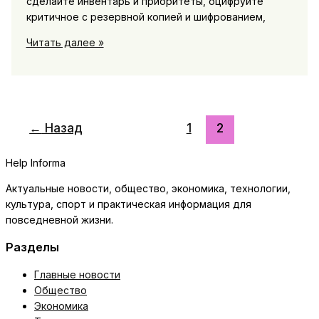
сделайте инвентарь и приоритеты, оцифруйте
критичное с резервной копией и шифрованием,
Как
Читать далее »
подготовить
документы
и
файлы
к
←
Назад
1
2
переезду
или
Help Informa
ремонту,
чтобы
Актуальные новости, общество, экономика, технологии,
ничего
культура, спорт и практическая информация для
не
повседневной жизни.
потерять
Разделы
Главные новости
Общество
Экономика