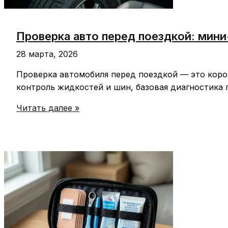
Проверка авто перед поездкой: мини
28 марта, 2026
Проверка автомобиля перед поездкой — это коро
контроль жидкостей и шин, базовая диагностика 
Проверка
Читать далее »
авто
перед
поездкой:
мини-
инструкция
для
новичков