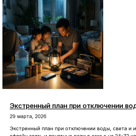
без
дискомфорта
дома
Экстренный план при отключении вод
29 марта, 2026
Экстренный план при отключении воды, света и и
офлайн‑связь и понятные роли в семье на 24-72 ча