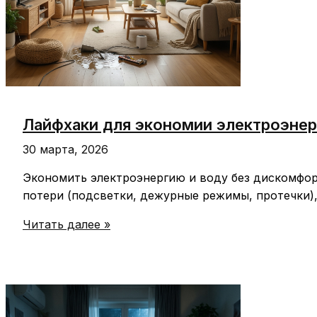
Лайфхаки для экономии электроэнер
30 марта, 2026
Экономить электроэнергию и воду без дискомфорт
потери (подсветки, дежурные режимы, протечки),
Лайфхаки
Читать далее »
для
экономии
электроэнергии
и
воды