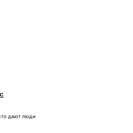
с
асто дают люди