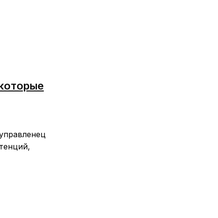
 которые
 управленец
тенций,