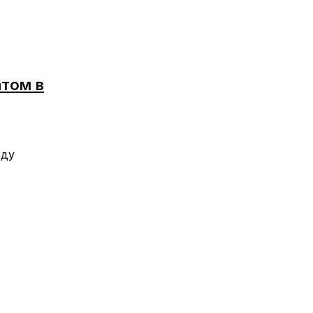
атом в
оду