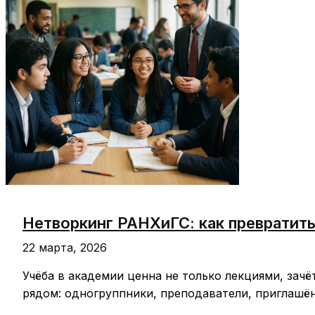
измеримым
результатом
в
работе
Нетворкинг РАНХиГС: как превратить
22 марта, 2026
Учёба в академии ценна не только лекциями, за
рядом: одногруппники, преподаватели, приглашё