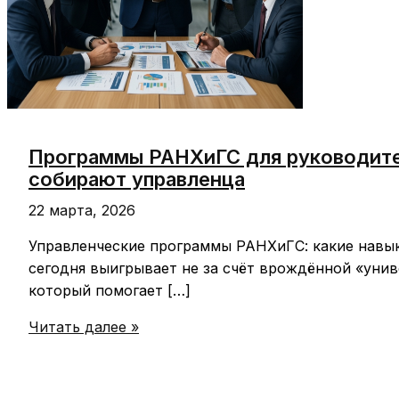
Программы РАНХиГС для руководителе
собирают управленца
22 марта, 2026
Управленческие программы РАНХиГС: какие навы
сегодня выигрывает не за счёт врождённой «унив
который помогает […]
Программы
Читать далее »
РАНХиГС
для
руководителей: