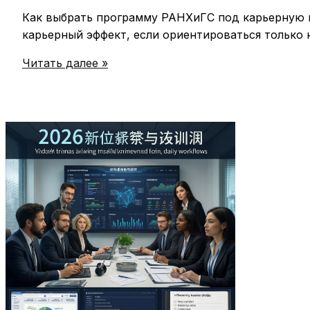
Как выбрать программу РАНХиГС под карьерную ц
карьерный эффект, если ориентироваться только 
Как
Читать далее »
выбрать
программу
РАНХиГС
под
карьерную
цель:
практичный
чек-
лист