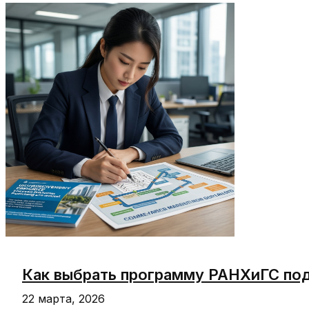
навыки
стратегии,
финансов
и
Kpi,
которые
собирают
управленца
Как выбрать программу РАНХиГС под
22 марта, 2026