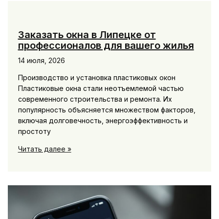
что
выбрать
для
Заказать окна в Липецке от
защиты
профессионалов для вашего жилья
имущества
14 июля, 2026
Производство и установка пластиковых окон
Пластиковые окна стали неотъемлемой частью
современного строительства и ремонта. Их
популярность объясняется множеством факторов,
включая долговечность, энергоэффективность и
простоту
Заказать
Читать далее »
окна
в
Липецке
от
профессионалов
для