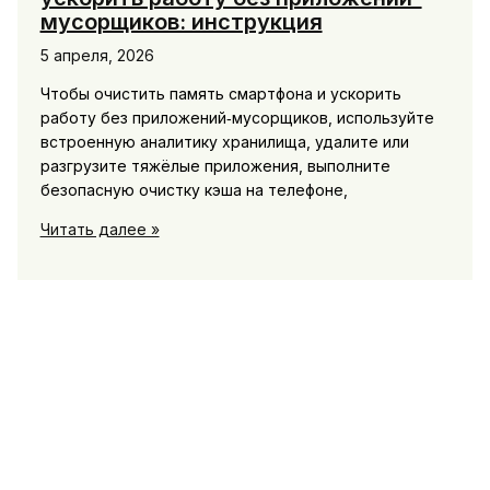
мусорщиков: инструкция
5 апреля, 2026
Чтобы очистить память смартфона и ускорить
работу без приложений‑мусорщиков, используйте
встроенную аналитику хранилища, удалите или
разгрузите тяжёлые приложения, выполните
безопасную очистку кэша на телефоне,
Как
Читать далее »
очистить
память
смартфона
и
ускорить
работу
без
приложений-
мусорщиков:
инструкция