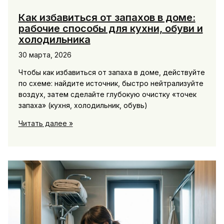
Как избавиться от запахов в доме:
рабочие способы для кухни, обуви и
холодильника
30 марта, 2026
Чтобы как избавиться от запаха в доме, действуйте
по схеме: найдите источник, быстро нейтрализуйте
воздух, затем сделайте глубокую очистку «точек
запаха» (кухня, холодильник, обувь)
Как
Читать далее »
избавиться
от
запахов
в
доме:
рабочие
способы
для
кухни,