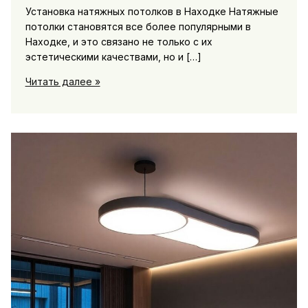
Установка натяжных потолков в Находке Натяжные
потолки становятся все более популярными в
Находке, и это связано не только с их
эстетическими качествами, но и […]
Натяжной
Читать далее »
потолок
цена
квадрат
в
Находке
преимущества
выбора