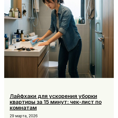
обуви
и
холодильника
Лайфхаки для ускорения уборки
квартиры за 15 минут: чек-лист по
комнатам
29 марта, 2026