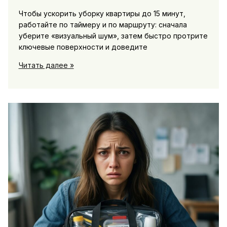
Чтобы ускорить уборку квартиры до 15 минут,
работайте по таймеру и по маршруту: сначала
уберите «визуальный шум», затем быстро протрите
ключевые поверхности и доведите
Лайфхаки
Читать далее »
для
ускорения
уборки
квартиры
за
15
минут:
чек-
лист
по
комнатам