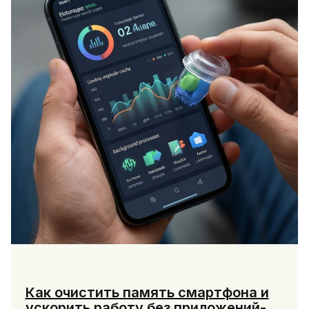
вашего
жилья
Как очистить память смартфона и
ускорить работу без приложений-