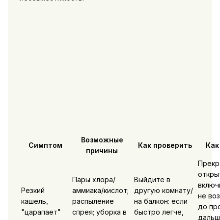
Возможные
Симптом
Как проверить
Как
причины
Прекр
откры
Пары хлора/
Выйдите в
включ
Резкий
аммиака/кислот;
другую комнату/
не во
кашель,
распыление
на балкон: если
до пр
"царапает"
спрея; уборка в
быстро легче,
дальш