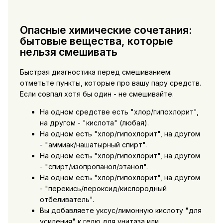
Опасные химические сочетания:
бытовые вещества, которые
нельзя смешивать
Быстрая диагностика перед смешиванием:
отметьте пункты, которые про вашу пару средств.
Если совпал хотя бы один - не смешивайте.
На одном средстве есть "хлор/гипохлорит",
на другом - "кислота" (любая).
На одном есть "хлор/гипохлорит", на другом
- "аммиак/нашатырный спирт".
На одном есть "хлор/гипохлорит", на другом
- "спирт/изопропанол/этанол".
На одном есть "хлор/гипохлорит", на другом
- "перекись/пероксид/кислородный
отбеливатель".
Вы добавляете уксус/лимонную кислоту "для
усиления" к гелю для унитаза или