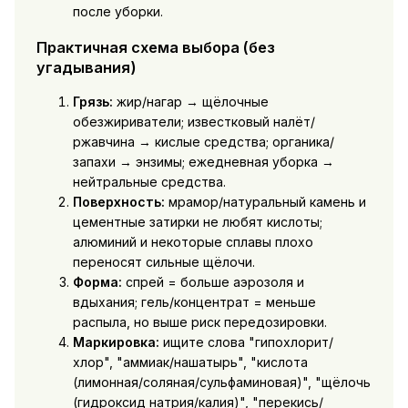
после уборки.
Практичная схема выбора (без
угадывания)
Грязь:
жир/нагар → щёлочные
обезжириватели; известковый налёт/
ржавчина → кислые средства; органика/
запахи → энзимы; ежедневная уборка →
нейтральные средства.
Поверхность:
мрамор/натуральный камень и
цементные затирки не любят кислоты;
алюминий и некоторые сплавы плохо
переносят сильные щёлочи.
Форма:
спрей = больше аэрозоля и
вдыхания; гель/концентрат = меньше
распыла, но выше риск передозировки.
Маркировка:
ищите слова "гипохлорит/
хлор", "аммиак/нашатырь", "кислота
(лимонная/соляная/сульфаминовая)", "щёлочь
(гидроксид натрия/калия)", "перекись/