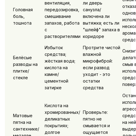
вентиляция,
ли дверь
отказ
Головная
передозировка,
санузла/
однов
боль,
смешивание
включена ли
испол
тошнота
запахов, работа
вытяжка; есть ли
неско
с
"шлейф" запаха в
арома
растворителями
коридоре
средс
Избыток
Протрите чистой
Снизи
средства;
влажной
Белёсые
делат
жёсткая вода;
микрофиброй:
разводы на
смыв 
кислота на
если развод
плитке/
испол
камне/
уходит - это
стекле
средс
цементной
остатки
повер
затирке
средства
Остан
испол
Кислота на
агрес
хромированных/
Проверьте:
Матовые
средс
деликатных
пятно не
пятна на
на не
покрытиях;
смывается и
сантехнике/
выдер
долгое
ощущается
металле
дольш