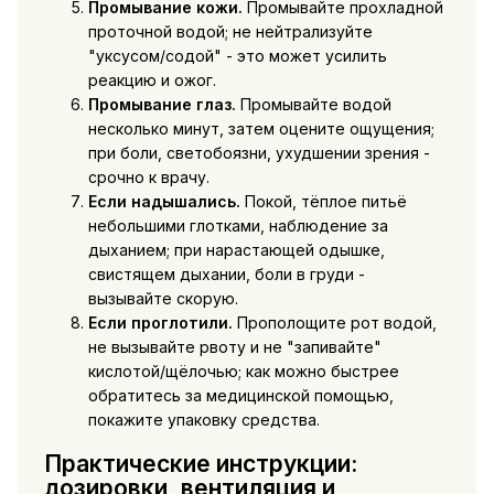
Промывание кожи.
Промывайте прохладной
проточной водой; не нейтрализуйте
"уксусом/содой" - это может усилить
реакцию и ожог.
Промывание глаз.
Промывайте водой
несколько минут, затем оцените ощущения;
при боли, светобоязни, ухудшении зрения -
срочно к врачу.
Если надышались.
Покой, тёплое питьё
небольшими глотками, наблюдение за
дыханием; при нарастающей одышке,
свистящем дыхании, боли в груди -
вызывайте скорую.
Если проглотили.
Прополощите рот водой,
не вызывайте рвоту и не "запивайте"
кислотой/щёлочью; как можно быстрее
обратитесь за медицинской помощью,
покажите упаковку средства.
Практические инструкции:
дозировки, вентиляция и