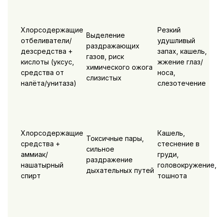
Хлорсодержащие
Резкий
Выделение
отбеливатели/
удушливый
раздражающих
дезсредства +
запах, кашель,
газов, риск
кислоты (уксус,
жжение глаз/
химического ожога
средства от
носа,
слизистых
налёта/унитаза)
слезотечение
Хлорсодержащие
Кашель,
Токсичные пары,
средства +
стеснение в
сильное
аммиак/
груди,
раздражение
нашатырный
головокружение,
дыхательных путей
спирт
тошнота