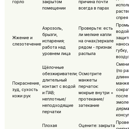
горло
закрытом
причина почти
испол
помещении
всегда в парах
раств
спрея
Промы
Аэрозоль,
Проверьте: есть
водой
брызги,
ли мелкие капли
Жжение и
защит
испарения;
на очках/зеркале
слезотечение
наноси
работа над
рядом - признак
губку,
уровнем лица
распыла
возду
Смени
Щёлочные
(по ра
обезжириватели;
Осмотрите
длинн
длительный
манжеты
Покраснение,
манже
контакт с водой
перчаток:
зуд, сухость
сократ
и ПАВ;
мокрые внутри =
кожи рук
после 
неплотные/
протекание/
эмоле
неподходящие
затекание
дерма
перчатки
консу
Прове
Плохая
Оцените: закрыта
снизи