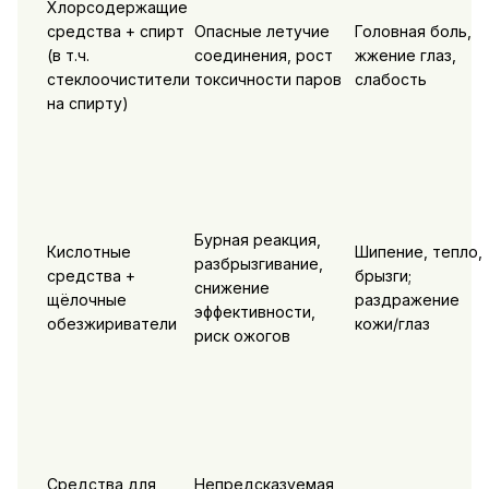
Хлорсодержащие
средства + спирт
Опасные летучие
Головная боль,
(в т.ч.
соединения, рост
жжение глаз,
стеклоочистители
токсичности паров
слабость
на спирту)
Бурная реакция,
Кислотные
Шипение, тепло,
разбрызгивание,
средства +
брызги;
снижение
щёлочные
раздражение
эффективности,
обезжириватели
кожи/глаз
риск ожогов
Средства для
Непредсказуемая