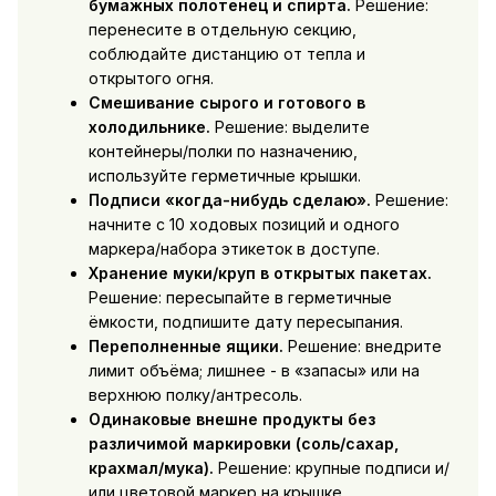
бумажных полотенец и спирта.
Решение:
перенесите в отдельную секцию,
соблюдайте дистанцию от тепла и
открытого огня.
Смешивание сырого и готового в
холодильнике.
Решение: выделите
контейнеры/полки по назначению,
используйте герметичные крышки.
Подписи «когда-нибудь сделаю».
Решение:
начните с 10 ходовых позиций и одного
маркера/набора этикеток в доступе.
Хранение муки/круп в открытых пакетах.
Решение: пересыпайте в герметичные
ёмкости, подпишите дату пересыпания.
Переполненные ящики.
Решение: внедрите
лимит объёма; лишнее - в «запасы» или на
верхнюю полку/антресоль.
Одинаковые внешне продукты без
различимой маркировки (соль/сахар,
крахмал/мука).
Решение: крупные подписи и/
или цветовой маркер на крышке.