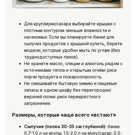
Для круп/муки/сахара выбирайте крышки с
плотным контуром: меньше влажности и
насекомых. Если вы планируете
банки для
сыпучих продуктов с крышкой купить
, берите
модели, которые удобно мыть по углам (без
труднодоступных пазов).
Не храните масло, специи и алкоголь рядом с
источниками тепла и открытым огнём: риск
порчи продукта и пожароопасность.
Не смешивайте бытовую химию и пищевые
запасы в одном шкафу без перегородки/
верхней полки: риск перекрёстного
загрязнения.
Размеры, которые чаще всего «встают»
Сыпучие (полка 30-35 см глубиной):
банки
0,7-1,0 л на крупы; 1,5-2,0 л на муку/сахар; 0,3-