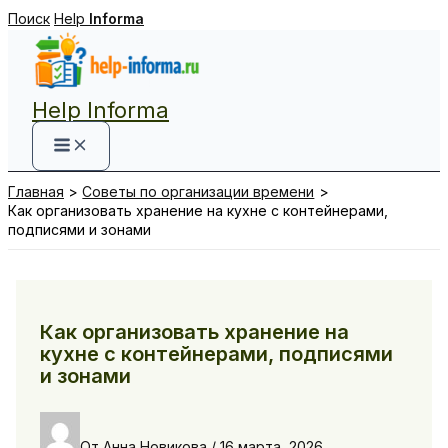
Перейти
Поиск
Help
Informa
к
содержимому
Help Informa
Главная
Советы по организации времени
Как организовать хранение на кухне с контейнерами,
подписями и зонами
Как организовать хранение на
кухне с контейнерами, подписями
и зонами
От
Анна Новикова
/
16 марта, 2026