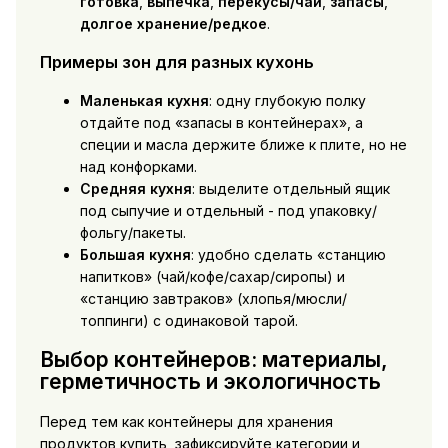
готовка
,
выпечка
,
перекусы/чай
,
запасы
,
долгое хранение/редкое
.
Примеры зон для разных кухонь
Маленькая кухня
: одну глубокую полку
отдайте под «запасы в контейнерах», а
специи и масла держите ближе к плите, но не
над конфорками.
Средняя кухня
: выделите отдельный ящик
под сыпучие и отдельный - под упаковку/
фольгу/пакеты.
Большая кухня
: удобно сделать «станцию
напитков» (чай/кофе/сахар/сиропы) и
«станцию завтраков» (хлопья/мюсли/
топпинги) с одинаковой тарой.
Выбор контейнеров: материалы,
герметичность и экологичность
Перед тем как
контейнеры для хранения
продуктов купить
, зафиксируйте категории и