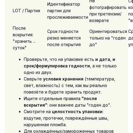
Не
С
Идентификатор
фотографировать
ко
LOT / Партия
партии для
при претензии/
по
прослеживаемости
возврате
"в
После
Срок годности
Ориентироваться
Ср
вскрытия:
резко меняется
только на "годен
да
"хранить ...
после открытия
до"
уп
суток"
Проверьте, что на упаковке есть
и дата, и
срок/формулировка годности
, а не только
одно из двух.
Сверьте
условия хранения
(температура,
свет, влажность) с тем, как вы реально
повезёте и будете хранить продукт.
Ищите отдельные правила
"после
вскрытия"
: они важнее даты "годен до".
Смотрите на
целостность упаковки
:
вздутие, протечки, повреждённые швы,
нарушенная пломба.
Для охлаждённых/замороженных товаров