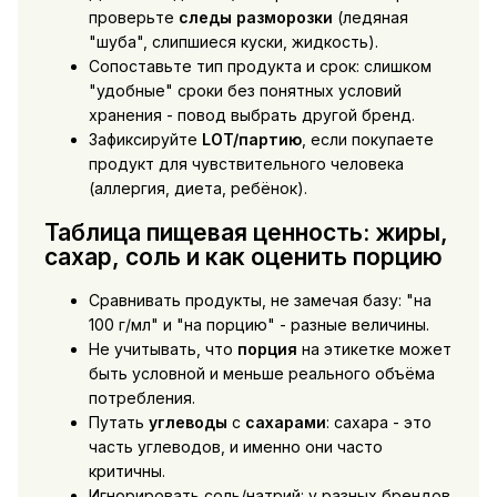
проверьте
следы разморозки
(ледяная
"шуба", слипшиеся куски, жидкость).
Сопоставьте тип продукта и срок: слишком
"удобные" сроки без понятных условий
хранения - повод выбрать другой бренд.
Зафиксируйте
LOT/партию
, если покупаете
продукт для чувствительного человека
(аллергия, диета, ребёнок).
Таблица пищевая ценность: жиры,
сахар, соль и как оценить порцию
Сравнивать продукты, не замечая базу: "на
100 г/мл" и "на порцию" - разные величины.
Не учитывать, что
порция
на этикетке может
быть условной и меньше реального объёма
потребления.
Путать
углеводы
с
сахарами
: сахара - это
часть углеводов, и именно они часто
критичны.
Игнорировать соль/натрий: у разных брендов