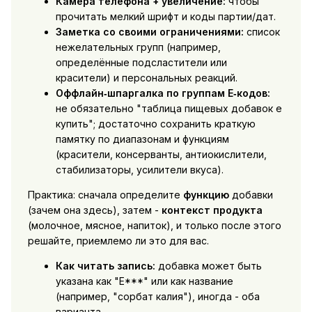
Камера телефона + увеличение:
чтобы
прочитать мелкий шрифт и коды партии/дат.
Заметка со своими ограничениями:
список
нежелательных групп (например,
определённые подсластители или
красители) и персональных реакций.
Оффлайн‑шпаргалка по группам E‑кодов:
не обязательно "таблица пищевых добавок е
купить"; достаточно сохранить краткую
памятку по диапазонам и функциям
(красители, консерванты, антиокислители,
стабилизаторы, усилители вкуса).
Практика: сначала определите
функцию
добавки
(зачем она здесь), затем -
контекст продукта
(молочное, мясное, напиток), и только после этого
решайте, приемлемо ли это для вас.
Как читать запись:
добавка может быть
указана как "E***" или как название
(например, "сорбат калия"), иногда - оба
варианта.