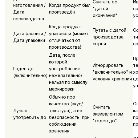
Считать её
И
изготовления /
Когда продукт был
"датой
ср
Дата
произведён
окончания"
ус
производства
Когда продукт
Путать с датой
Со
Дата фасовки /
упаковали (может
производства
ти
Дата упаковки
отличаться от
сырья
ср
производства)
Дата, после
П
которой
Игнорировать
т
Годен до
употребление
"включительно" и
хр
(включительно)
нежелательно/
условия хранения
ц
нельзя по смыслу
уп
маркировки
Обычно про
качество (вкус/
О
Считать
Лучше
текстура), а не
к
эквивалентом
употребить до
безопасность, при
пр
"годен до"
соблюдении
пр
хранения