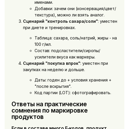
именами.
Добавки: зачем они (консервация/цвет/
текстура), можно ли взять аналог.
Сценарий "контроль сахара/соли"
: уместен
при диете и тренировках.
Таблица: сахара, соль/натрий, жиры - на
100 г/мл.
Состав: подсластители/сиропы/
усилители вкуса как маркеры.
Сценарий "покупка впрок"
: уместен при
закупках на неделю и дольше.
Даты: годен до + условия хранения +
"после вскрытия".
Код партии (LOT): сфотографировать.
Ответы на практические
сомнения по маркировке
продуктов
Если в составе много E‑кодов, продукт