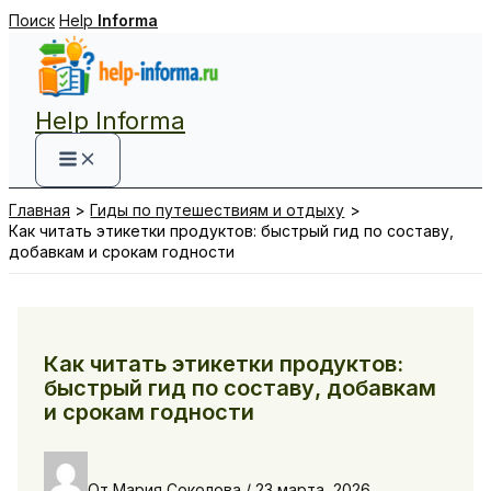
Перейти
Поиск
Help
Informa
к
содержимому
Help Informa
Главная
Гиды по путешествиям и отдыху
Как читать этикетки продуктов: быстрый гид по составу,
добавкам и срокам годности
Как читать этикетки продуктов:
быстрый гид по составу, добавкам
и срокам годности
От
Мария Соколова
/
23 марта, 2026