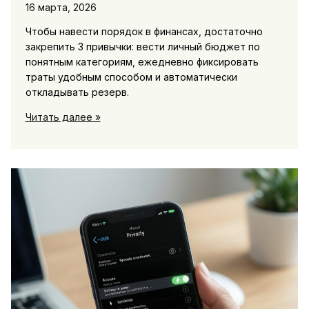
16 марта, 2026
Чтобы навести порядок в финансах, достаточно
закрепить 3 привычки: вести личный бюджет по
понятным категориям, ежедневно фиксировать
траты удобным способом и автоматически
откладывать резерв.
Как
Читать далее »
навести
порядок
в
финансах:
простой
бюджет,
категории
трат
и
финансовая
подушка