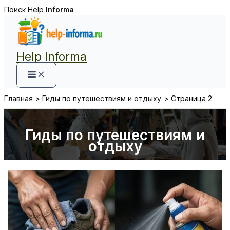
Перейти
Поиск
Help
Informa
к
содержимому
Help Informa
Главная
Гиды по путешествиям и отдыху
Страница 2
Гиды по путешествиям и
отдыху