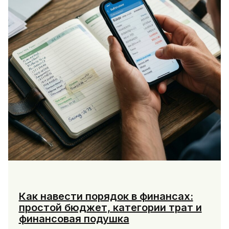
паролей,
2fa
и
коды
Как навести порядок в финансах:
простой бюджет, категории трат и
финансовая подушка