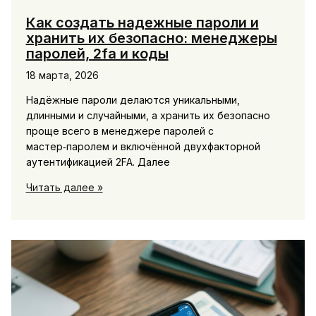
Как создать надежные пароли и
хранить их безопасно: менеджеры
паролей, 2fa и коды
18 марта, 2026
Надёжные пароли делаются уникальными,
длинными и случайными, а хранить их безопасно
проще всего в менеджере паролей с
мастер‑паролем и включённой двухфакторной
аутентификацией 2FA. Далее
Как
Читать далее »
создать
надежные
пароли
и
хранить
их
безопасно:
менеджеры