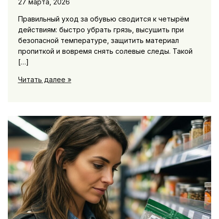
27 марта, 2026
Правильный уход за обувью сводится к четырём
действиям: быстро убрать грязь, высушить при
безопасной температуре, защитить материал
пропиткой и вовремя снять солевые следы. Такой
[…]
Уход
Читать далее »
за
обувью:
гайд
по
чистке,
сушке
и
защите
от
соли
для
продления
срока