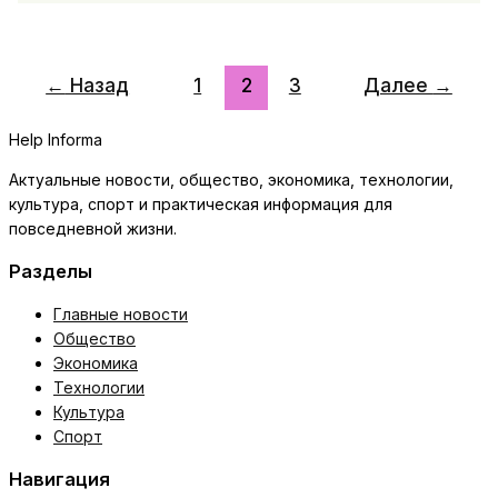
аптечку:
базовый
список
←
Назад
1
2
3
Далее
→
и
правила
Help Informa
хранения
Актуальные новости, общество, экономика, технологии,
культура, спорт и практическая информация для
повседневной жизни.
Разделы
Главные новости
Общество
Экономика
Технологии
Культура
Спорт
Навигация