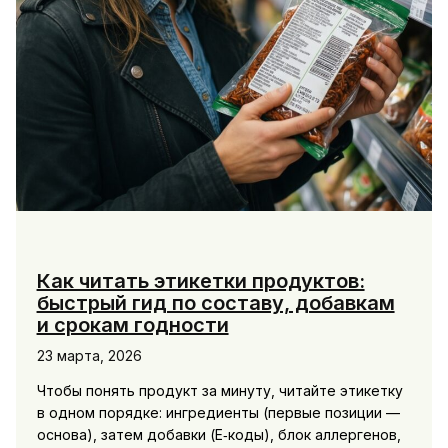
службы
Как читать этикетки продуктов:
быстрый гид по составу, добавкам
и срокам годности
23 марта, 2026
Чтобы понять продукт за минуту, читайте этикетку
в одном порядке: ингредиенты (первые позиции —
основа), затем добавки (E‑коды), блок аллергенов,