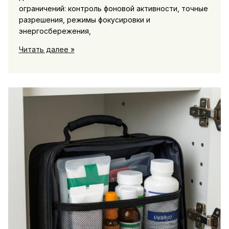
ограничений: контроль фоновой активности, точные
разрешения, режимы фокусировки и
энергосбережения,
Полезные
Читать далее »
настройки
смартфона:
как
улучшить
батарею,
уведомления
и
приватность