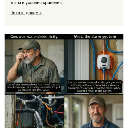
даты и условия хранения,
Как
Читать далее »
читать
этикетки
продуктов:
быстрый
гид
по
составу,
добавкам
и
срокам
годности