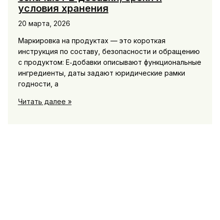
условия хранения
20 марта, 2026
Маркировка на продуктах — это короткая
инструкция по составу, безопасности и обращению
с продуктом: Е‑добавки описывают функциональные
ингредиенты, даты задают юридические рамки
годности, а
Маркировки
Читать далее »
на
продуктах:
что
означают
Е‑добавки,
сроки
и
условия
хранения